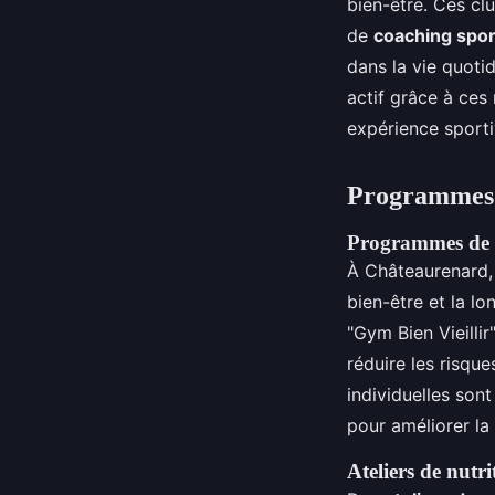
bien-être. Ces c
de
coaching spor
dans la vie quoti
actif grâce à ces
expérience sportiv
Programmes 
Programmes de s
À Châteaurenard,
bien-être et la l
"Gym Bien Vieilli
réduire les risque
individuelles sont
pour améliorer la 
Ateliers de nutri