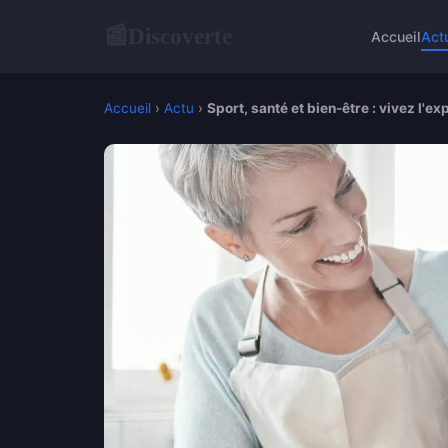
Discoverte
📰
Accueil
Act
Accueil
›
Actu
›
Sport, santé et bien-être : vivez l'