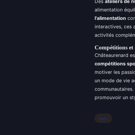
Des
ateliers de n
alimentation équil
l'alimentation
com
interactives, ces 
activités complém
Compétitions et 
Châteaurenard est
compétitions spo
motiver les pass
un mode de vie act
communautaires.
promouvoir un styl
Actu