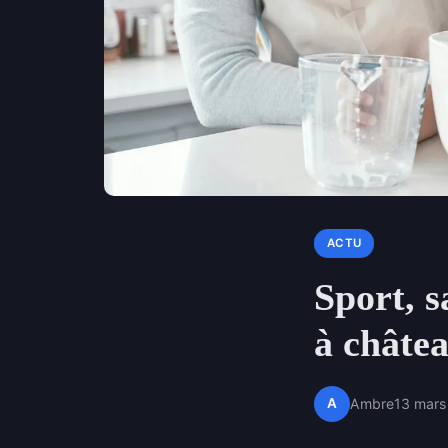
ACTU
Sport, s
à châte
A
Ambre
13 mars