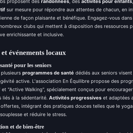
lubs proposent des
randonnées
, des
activités pour enfants
tif
sur mesure pour répondre aux attentes de chacun, en int
dienne de façon plaisante et bénéfique. Engagez-vous dans 
 nombreux clubs qui mettent à disposition des ressources p
e enrichissante et inclusive.
et événements locaux
anté pour les seniors
 plusieurs
programmes de santé
dédiés aux seniors visent 
ongévité active. L'association En Équilibre propose des p
r" et "Active Walking", spécialement conçus pour encourager
s liés à la sédentarité.
Activités progressives
et adaptées 
 offertes, intégrant des pratiques douces telles que le yoga,
souplesse et réduire le stress.
tion et de bien-être