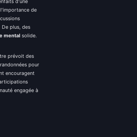
nfaits d'une
r l'importance de
scussions
. De plus, des
e mental
solide.
tre prévoit des
s randonnées pour
nt encouragent
articipations
nauté engagée à