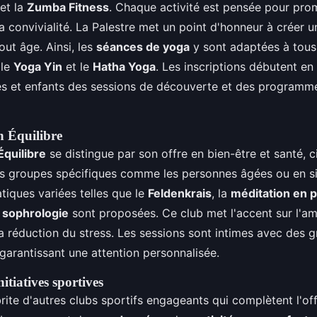
et la
Zumba Fitness
. Chaque activité est pensée pour prom
la convivialité. La Palestre met un point d'honneur à créer
out âge. Ainsi, les
séances de yoga
y sont adaptées à tous
 le
Yoga Yin
et le
Hatha Yoga
. Les inscriptions débutent e
tes et enfants des sessions de découverte et des programm
n Équilibre
Équilibre
se distingue par son offre en bien-être et santé, ci
es groupes spécifiques comme les personnes âgées ou en si
tiques variées telles que le
Feldenkrais
, la
méditation en p
a
sophrologie
sont proposées. Ce club met l'accent sur l'amé
la réduction du stress. Les sessions sont intimes avec de
garantissant une attention personnalisée.
nitiatives sportives
ite d'autres clubs sportifs engageants qui complètent l'off