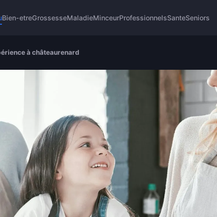
u
Bien-etre
Grossesse
Maladie
Minceur
Professionnels
Sante
Seniors
expérience à châteaurenard