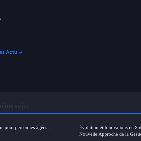
e
cles Actu →
même sujet
e pour personnes âgées :
Évolution et Innovations en Soin
Nouvelle Approche de la Gesti